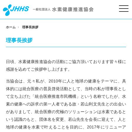
togg
navi
ホーム
理事長挨拶
理事長挨拶
日頃、水素健康推進協会の活動にご協力頂いております皆々様に
感謝を込めてご挨拶申し上げます。
当協会は、元々私が、2010年に人と地球の健康をテーマに、具
体的には統合医療の普及啓発活動として、当時の私が理事長とし
て立ち上げた「統合医療推進市民機構」という名称でしたが、水
素の健康への訴求の第一人者である故・若山利文先生との出会い
がありまして、統合医療の究極のソリューションは水素であると
いう認識のもと、団体名を変更、若山先生を会長に迎えて、人と
地球の健康を水素で叶えることを目的に、2017年にリニューア