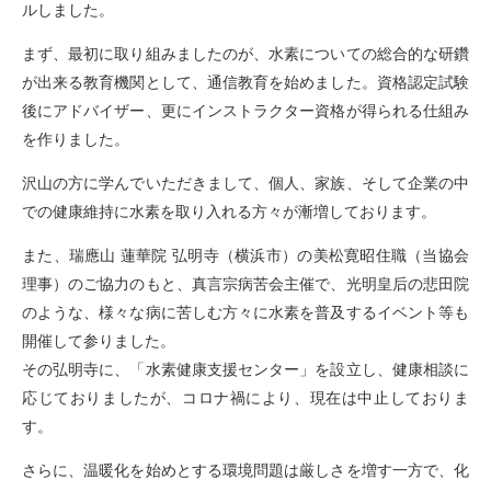
ルしました。
まず、最初に取り組みましたのが、水素についての総合的な研鑽
が出来る教育機関として、通信教育を始めました。資格認定試験
後にアドバイザー、更にインストラクター資格が得られる仕組み
を作りました。
沢山の方に学んでいただきまして、個人、家族、そして企業の中
での健康維持に水素を取り入れる方々が漸増しております。
また、瑞應山 蓮華院 弘明寺（横浜市）の美松寛昭住職（当協会
理事）のご協力のもと、真言宗病苦会主催で、光明皇后の悲田院
のような、様々な病に苦しむ方々に水素を普及するイベント等も
開催して参りました。
その弘明寺に、「水素健康支援センター」を設立し、健康相談に
応じておりましたが、コロナ禍により、現在は中止しておりま
す。
さらに、温暖化を始めとする環境問題は厳しさを増す一方で、化