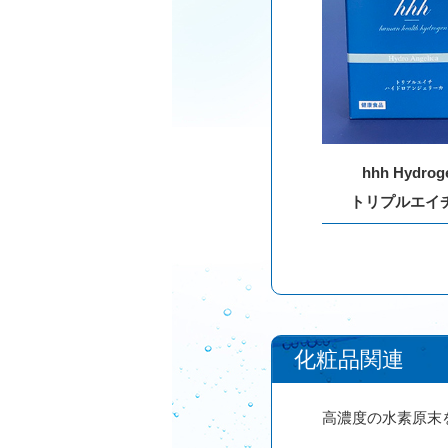
hhh Hydroge
トリプルエイ
化粧品関連
高濃度の水素原末