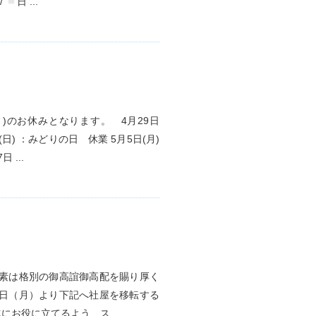
/
日 ...
)のお休みとなります。 4月29日
日) ：みどりの日 休業 5月5日(月)
 ...
素は格別の御高誼御高配を賜り厚く
1日（月）より下記へ社屋を移転する
お役に立てるよう、ス ...