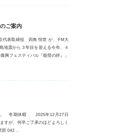
送のご案内
代表取締役 四角 恒世 が、 FM大
半島地震から３年目を迎える今年、４
島復興フェスティバル『能登の絆』」
 冬期休暇 2025年12月27日
たしますが、何卒ご了承のほどよろしく
42 ...